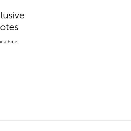
lusive
Notes
or a Free