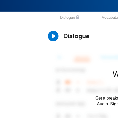
Dialogue
Vocabula
Dialogue
W
Get a breakd
Audio. Sig