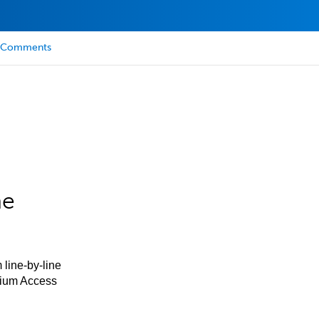
Comments
he
 line-by-line
mium Access