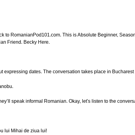
ck to RomanianPod101.com. This is Absolute Beginner, Season
ian Friend. Becky Here.
out expressing dates. The conversation takes place in Bucharest c
anobu.
ey’ll speak informal Romanian. Okay, let's listen to the convers
lui Mihai de ziua lui!