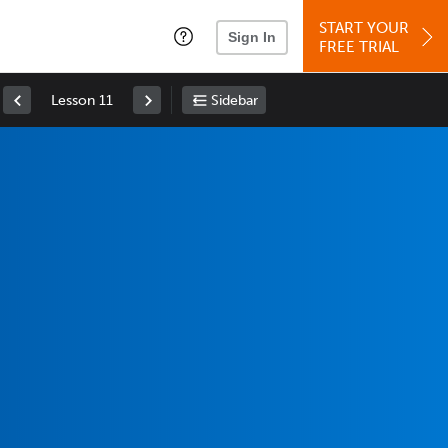
START YOUR
Sign In
FREE TRIAL
Lesson 11
Sidebar