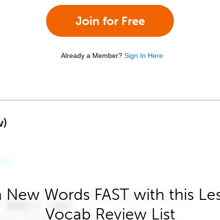
Join for Free
Already a Member?
Sign In Here
w)
 New Words FAST with this Le
Vocab Review List