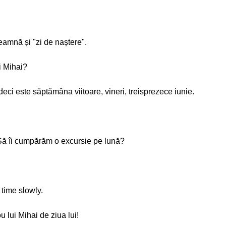
eamnă și "zi de naștere".
i Mihai?
 deci este săptămâna viitoare, vineri, treisprezece iunie.
Să îi cumpărăm o excursie pe lună?
 time slowly.
lui Mihai de ziua lui!