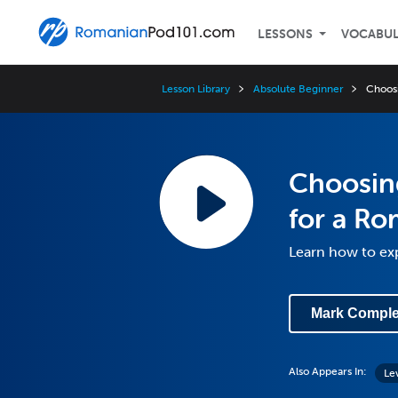
LESSONS
VOCABU
Lesson Library
Absolute Beginner
Choosi
Choosing
for a Ro
Learn how to ex
Mark Comple
Also Appears In:
Le