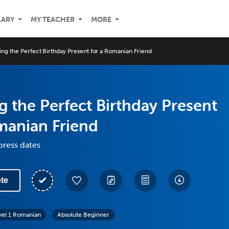
LARY
MY TEACHER
MORE
ng the Perfect Birthday Present for a Romanian Friend
 the Perfect Birthday Present
manian Friend
press dates
te
vel 1 Romanian
Absolute Beginner