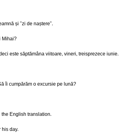
eamnă și "zi de naștere".
i Mihai?
 deci este săptămâna viitoare, vineri, treisprezece iunie.
Să îi cumpărăm o excursie pe lună?
 the English translation.
 his day.