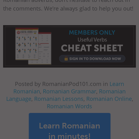
the comments. We’re always glad to help you out!
Posted by RomanianPod101.com in
Learn
Romanian
,
Romanian Grammar
,
Romanian
Language
,
Romanian Lessons
,
Romanian Online
,
Romanian Words
Learn Romanian
in minutes!