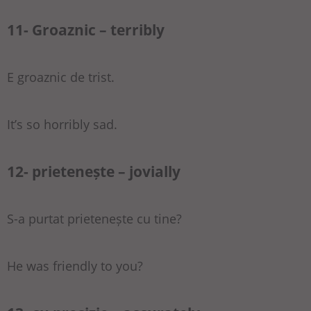
11- Groaznic – terribly
E groaznic de trist.
It’s so horribly sad.
12- prietenește – jovially
S-a purtat prietenește cu tine?
He was friendly to you?