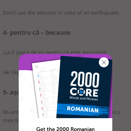
Don’t use the elevator in case of an earthquake.
4- pentru că – because
Lui îi place de ea pentru că este amuzantă.
He likes her because she is funny.
5- așa că – so that
Mi-am anulat călătoria, așa că pot sta cu bunica
mea bolnavă.
Get the 2000 Romanian