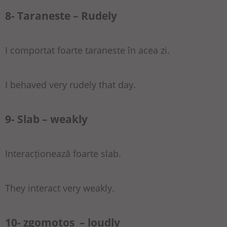
8- Taraneste – Rudely
I comportat foarte taraneste în acea zi.
I behaved very rudely that day.
9- Slab – weakly
Interacționează foarte slab.
They interact very weakly.
10- zgomotos – loudly