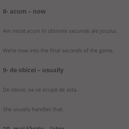
8- acum – now
Am intrat acum în ultimele secunde ale jocului.
We’re now into the final seconds of the game.
9- de obicei – usually
De obicei, ea se ocupă de asta.
She usually handles that.
10- mai târziu – later